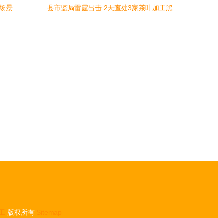
工场景
县市监局雷霆出击 2天查处3家茶叶加工黑
工厂，守护百姓舌尖安全
工
版权所有
Sitemap