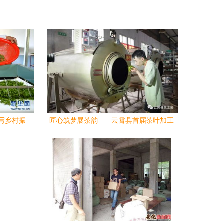
谱写乡村振
匠心筑梦展茶韵——云霄县首届茶叶加工
技能大赛圆满收官，诠释劳动之美