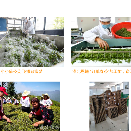
----------------
小小蒲公英 飞撒致富梦
湖北恩施 “订单春茶”加工忙，
兴新篇章