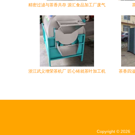
精密过滤与茶香共存 源汇食品加工厂废气
处理设备助力茶企绿色发展
浙江武义增荣茶机厂 匠心铸就茶叶加工机
茶香四溢
械新标杆
Copyright © 2026
w