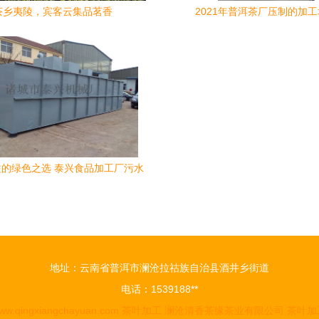
茶乡夷陵，宾客云集品茗香
2021年普洱茶厂压制的加
的绿色之选 泰兴食品加工厂污水
处理设备厂家直销
地址：云南省普洱市澜沧拉祜族自治县酒井乡街道
电话：1539188**
ww.qingxiangchayuan.com
茶叶加工
澜沧清香茶缘茶业有限公司
茶叶加