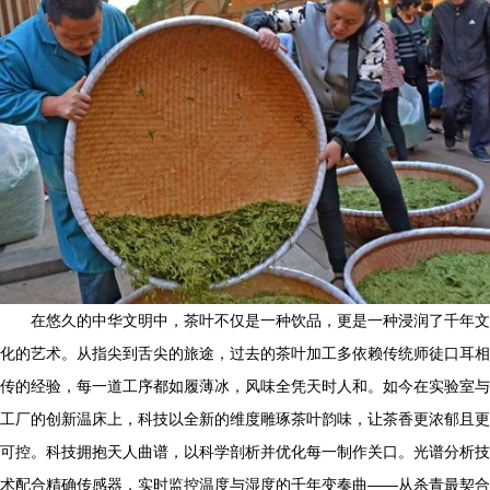
在悠久的中华文明中，茶叶不仅是一种饮品，更是一种浸润了千年文
化的艺术。从指尖到舌尖的旅途，过去的茶叶加工多依赖传统师徒口耳相
传的经验，每一道工序都如履薄冰，风味全凭天时人和。如今在实验室与
工厂的创新温床上，科技以全新的维度雕琢茶叶韵味，让茶香更浓郁且更
可控。科技拥抱天人曲谱，以科学剖析并优化每一制作关口。光谱分析技
术配合精确传感器，实时监控温度与湿度的千年变奏曲——从杀青最契合