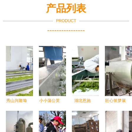
产品列表
PRODUCT
----------------
秀山兴隆坳
小小蒲公英
湖北恩施
匠心筑梦展
茶叶加工中
飞撒致富梦
“订单春
茶韵——云
心正式投
茶”加工
霄县首届茶
产，助力茶
忙，谱写乡
叶加工技能