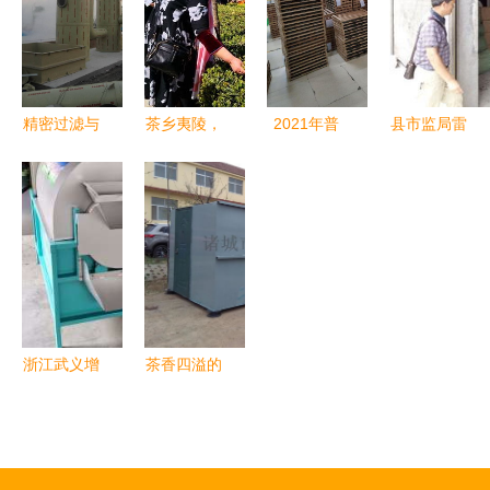
产业提质增
村振兴新篇
大赛圆满收
效
章
官，诠释劳
动之美
精密过滤与
茶乡夷陵，
2021年普
县市监局雷
茶香共存
宾客云集品
洱茶厂压制
霆出击 2天
源汇食品加
茗香
的加工场景
查处3家茶
工厂废气处
叶加工黑工
理设备助力
厂，守护百
茶企绿色发
姓舌尖安全
展
浙江武义增
茶香四溢的
荣茶机厂
绿色之选
匠心铸就茶
泰兴食品加
叶加工机械
工厂污水处