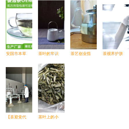
一杯香的匠
传统工艺价
叶加工工职
的解决方案
心之旅
值凸显 现
工职业技能
双漏斗混装
场终拍价
竞赛在景迈
分包装机如
16888元/斤
山圆满举办
何以卓越性
能助力食品
与茶叶行业
安国市本草
茶叶的常识
茶艺创业指
茶视界护肤
养生制品厂
知多少 从
南 茶语茶
品 从茶叶
继承传统茶
绿叶到灵魂
具加盟费用
加工中获利
文化，科技
的蜕变
与加盟详情
多少？揭秘
助力健康事
解析
背后的大秘
业
密
【喜迎党代
茶叶上的小
会 奋进新
茸毛是什