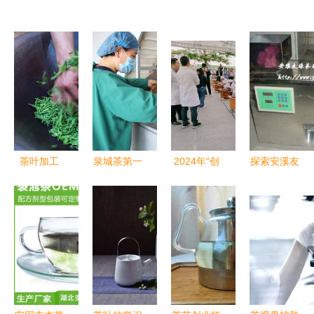
茶叶加工
泉城茶第一
2024年“创
探索安溪友
从一片叶到
锅新茶上市
赢普洱”茶
缘茶叶机械
一杯香的匠
传统工艺价
叶加工工职
的解决方案
心之旅
值凸显 现
工职业技能
双漏斗混装
场终拍价
竞赛在景迈
分包装机如
16888元/斤
山圆满举办
何以卓越性
能助力食品
与茶叶行业