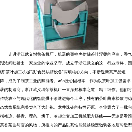
走进浙江武义增荣茶机厂，机器的轰鸣声仿佛茶叶涅槃的序曲，香气
渐浓间映射出一家企业的专业坚守。成立于浙江武义的这一行业老将，围
绕“茶叶加工机械”及“食品烘焙设备”两项核心方向，不断迭新其产品矩
阵，成为了制茶工业的赋能者。\n\n匠心固根本—作为以茶叶加工设备卓
著的制造商，浙江武义增荣茶机厂一直深知根本之道：精工细作。他们将
传统农业与现代化的智能烘干渗透进每个工序，独有的茶叶曲束松散与稳
态烘焙系统完美契合了大红袍、龙井珠砖的特性还原。企业囊含了一批包
括摊凉、摇青、理条、烘干、冷却全套加工机械配方链线——无论是看滚
荼香茶曲与否的风物，所推向的产品以其性能优越稳定驰驹各地眉匀造型