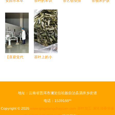
安国市本草
茶叶的常识
茶艺创业指
茶视界护肤
养生制品厂
知多少 从
南 茶语茶
品 从茶叶
继承传统茶
绿叶到灵魂
具加盟费用
加工中获利
文化，科技
的蜕变
与加盟详情
多少？揭秘
助力健康事
解析
背后的大秘
业
密
【喜迎党代
茶叶上的小
会 奋进新
茸毛是什
征程】凤
么？这可是
冈:围绕绿
好茶的象征
色食品抓工
地址：云南省普洱市澜沧拉祜族自治县酒井乡街道
业 跑出茶
电话：1539188**
叶出口加速
Copyright © 2026
www.qingxiangchayuan.com
茶叶加工
澜沧清香茶缘
度