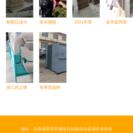
效
章
官，诠释劳
动之美
精密过滤与
茶乡夷陵，
2021年普
县市监局雷
茶香共存
宾客云集品
洱茶厂压制
霆出击 2天
源汇食品加
茗香
的加工场景
查处3家茶
工厂废气处
叶加工黑工
理设备助力
厂，守护百
茶企绿色发
姓舌尖安全
展
浙江武义增
茶香四溢的
荣茶机厂
绿色之选
匠心铸就茶
泰兴食品加
叶加工机械
工厂污水处
新标杆
理设备厂家
地址：云南省普洱市澜沧拉祜族自治县酒井乡街道
直销