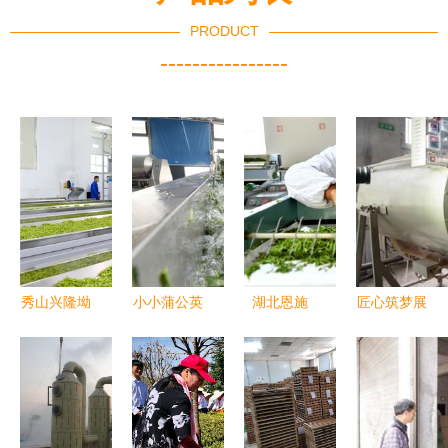
PRODUCT
----------------
秀山兴隆坳
小小蒲公英
湖北恩施
匠心筑梦展
茶叶加工中
飞撒致富梦
“订单春
茶韵——云
心正式投
茶”加工
霄县首届茶
产，助力茶
忙，谱写乡
叶加工技能
产业提质增
村振兴新篇
大赛圆满收